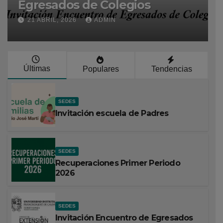
Egresados de Colegios
J
21 ABRIL, 2026
ADMIN
Últimas
Populares
Tendencias
SEDES
Invitación escuela de Padres
SEDES
Recuperaciones Primer Periodo
2026
SEDES
Invitación Encuentro de Egresados