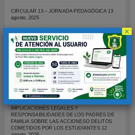
CIRCULAR 13 – JORNADA PEDAGÓGICA
13
agosto, 2025
×
ORIENTACIÓN ESCOLAR
12 agosto, 2025
OFICINA DE CONVIVENCIA ESCOLAR
12
agosto, 2025
PROGRAMA INTEGRAL DE EDUCACIÓN
SOCIOEMOCIONAL, CIUDADANA Y
ESCUELAS COMO TERRTORIOS DE PAZ.
12
agosto, 2025
IMPLICACIONES LEGALES Y
RESPONSABILIDADES DE LOS PADRES DE
FAMILIA SOBRE LAS ACCIONESO DELITOS
COMETIDOS POR LOS ESTUDIANTES
12
agosto, 2025