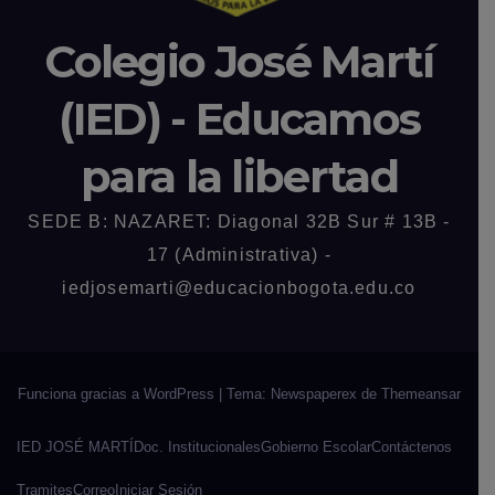
Colegio José Martí
(IED) - Educamos
para la libertad
SEDE B: NAZARET: Diagonal 32B Sur # 13B -
17 (Administrativa) -
iedjosemarti@educacionbogota.edu.co
Funciona gracias a WordPress
|
Tema: Newspaperex de
Themeansar
IED JOSÉ MARTÍ
Doc. Institucionales
Gobierno Escolar
Contáctenos
Tramites
Correo
Iniciar Sesión