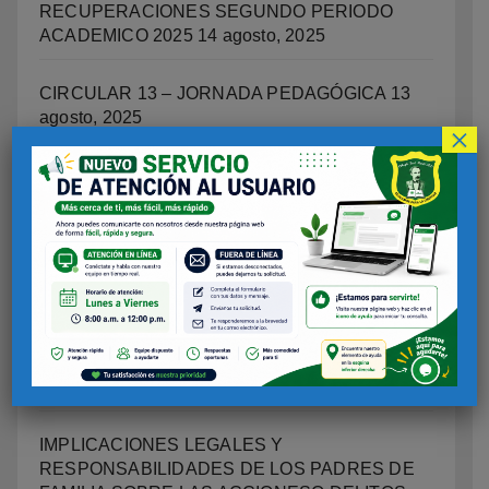
RECUPERACIONES SEGUNDO PERIODO
ACADEMICO 2025
14 agosto, 2025
CIRCULAR 13 – JORNADA PEDAGÓGICA
13
agosto, 2025
×
ORIENTACIÓN ESCOLAR
12 agosto, 2025
OFICINA DE CONVIVENCIA ESCOLAR
12
agosto, 2025
PROGRAMA INTEGRAL DE EDUCACIÓN
SOCIOEMOCIONAL, CIUDADANA Y
ESCUELAS COMO TERRTORIOS DE PAZ.
12
agosto, 2025
IMPLICACIONES LEGALES Y
RESPONSABILIDADES DE LOS PADRES DE