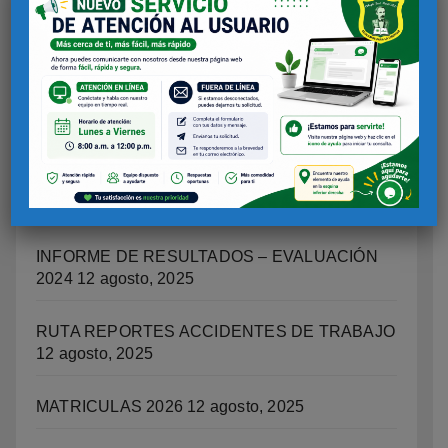
SOCIOEMOCIONAL, CIUDADANA Y
ESCUELAS COMO TERRTORIOS DE PAZ.
12
agosto, 2025
IMPLICACIONES LEGALES Y
RESPONSABILIDADES DE LOS PADRES DE
FAMILIA SOBRE LAS ACCIONESO DELITOS
COMETIDOS POR LOS ESTUDIANTES
12
agosto, 2025
INFORME DE RESULTADOS – EVALUACIÓN
2024
12 agosto, 2025
RUTA REPORTES ACCIDENTES DE TRABAJO
12 agosto, 2025
MATRICULAS 2026
12 agosto, 2025