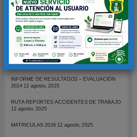
SOCIOEMOCIONAL, CIUDADANA Y
ESCUELAS COMO TERRTORIOS DE PAZ.
12
agosto, 2025
IMPLICACIONES LEGALES Y
RESPONSABILIDADES DE LOS PADRES DE
FAMILIA SOBRE LAS ACCIONESO DELITOS
COMETIDOS POR LOS ESTUDIANTES
12
agosto, 2025
INFORME DE RESULTADOS – EVALUACIÓN
2024
12 agosto, 2025
RUTA REPORTES ACCIDENTES DE TRABAJO
12 agosto, 2025
MATRICULAS 2026
12 agosto, 2025