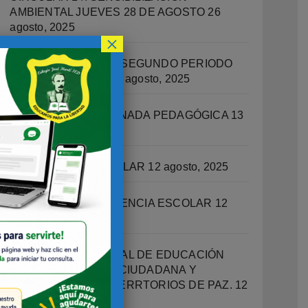
AMBIENTAL JUEVES 28 DE AGOSTO
26
agosto, 2025
×
RECUPERACIONES SEGUNDO PERIODO
ACADEMICO 2025
14 agosto, 2025
CIRCULAR 13 – JORNADA PEDAGÓGICA
13
agosto, 2025
ORIENTACIÓN ESCOLAR
12 agosto, 2025
OFICINA DE CONVIVENCIA ESCOLAR
12
agosto, 2025
PROGRAMA INTEGRAL DE EDUCACIÓN
SOCIOEMOCIONAL, CIUDADANA Y
ESCUELAS COMO TERRTORIOS DE PAZ.
12
agosto, 2025