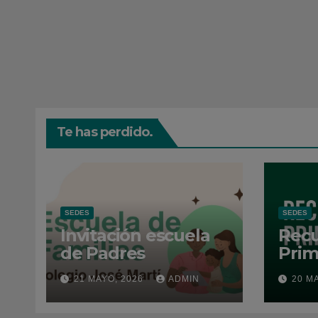
Te has perdido.
SEDES
SEDES
Invitación escuela
Recu
de Padres
Prim
202
21 MAYO, 2026
ADMIN
20 M