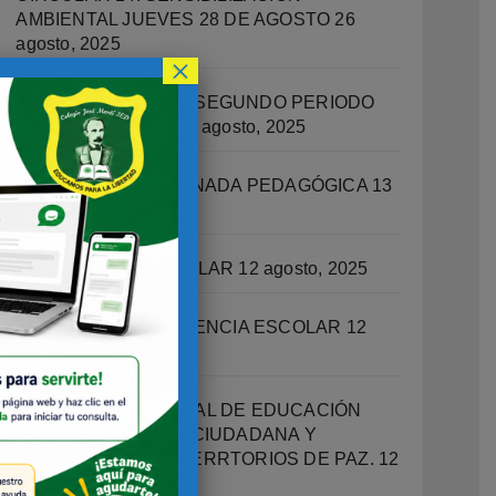
AMBIENTAL JUEVES 28 DE AGOSTO
26
agosto, 2025
×
RECUPERACIONES SEGUNDO PERIODO
ACADEMICO 2025
14 agosto, 2025
CIRCULAR 13 – JORNADA PEDAGÓGICA
13
agosto, 2025
ORIENTACIÓN ESCOLAR
12 agosto, 2025
OFICINA DE CONVIVENCIA ESCOLAR
12
agosto, 2025
PROGRAMA INTEGRAL DE EDUCACIÓN
SOCIOEMOCIONAL, CIUDADANA Y
ESCUELAS COMO TERRTORIOS DE PAZ.
12
agosto, 2025