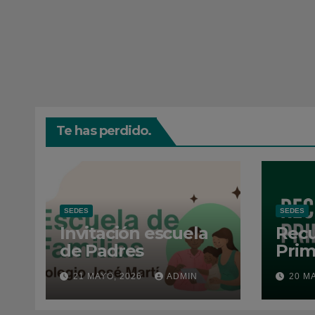
Te has perdido.
SEDES
SEDES
Invitación escuela
Recu
de Padres
Prim
202
21 MAYO, 2026
ADMIN
20 M