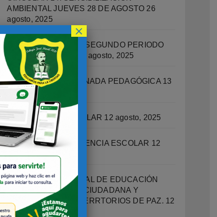
AMBIENTAL JUEVES 28 DE AGOSTO
26
agosto, 2025
×
RECUPERACIONES SEGUNDO PERIODO
ACADEMICO 2025
14 agosto, 2025
CIRCULAR 13 – JORNADA PEDAGÓGICA
13
agosto, 2025
ORIENTACIÓN ESCOLAR
12 agosto, 2025
OFICINA DE CONVIVENCIA ESCOLAR
12
agosto, 2025
PROGRAMA INTEGRAL DE EDUCACIÓN
SOCIOEMOCIONAL, CIUDADANA Y
ESCUELAS COMO TERRTORIOS DE PAZ.
12
agosto, 2025