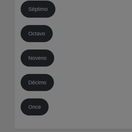
Séptimo
Octavo
Noveno
Décimo
Once