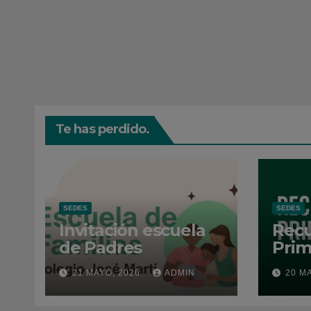
Te has perdido.
SEDES
SEDES
Invitación escuela
Recu
de Padres
Prim
202
21 MAYO, 2026
ADMIN
20 M