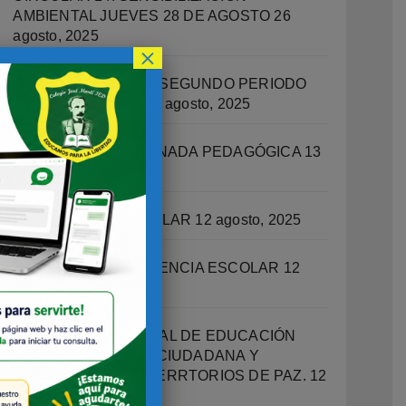
AMBIENTAL JUEVES 28 DE AGOSTO
26
agosto, 2025
×
RECUPERACIONES SEGUNDO PERIODO
ACADEMICO 2025
14 agosto, 2025
CIRCULAR 13 – JORNADA PEDAGÓGICA
13
agosto, 2025
ORIENTACIÓN ESCOLAR
12 agosto, 2025
OFICINA DE CONVIVENCIA ESCOLAR
12
agosto, 2025
PROGRAMA INTEGRAL DE EDUCACIÓN
SOCIOEMOCIONAL, CIUDADANA Y
ESCUELAS COMO TERRTORIOS DE PAZ.
12
agosto, 2025