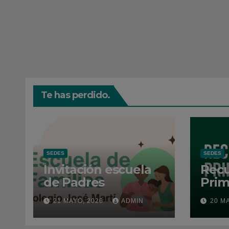
Te has perdido.
SEDES
SEDES
Invitación escuela
Recu
de Padres
Prim
202
21 MAYO, 2026
ADMIN
20 M