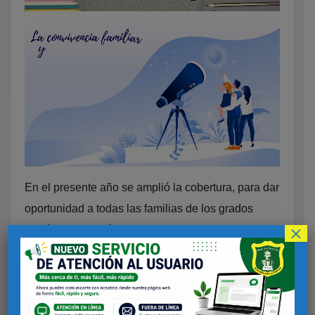
En el presente año se amplió la cobertura, para dar
oportunidad a todas las familias de los grados
×
Jardín y Transición (Primera infancia) y 1º, 2º, 3º,
4º y 5º ( Primaria) de las sedes B (Sede Nazareth),
C (Sede Granjas de san Pablo) y D (Sede
Resurrección).
El Proyecto que se planteó “LA CONVIVENCIA