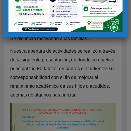
FAMILAR Y SU INCIDENCIA EN EL PROCESO
ACADÉMICO DE HIJOS O ACUDIDOS” ha tenido
gran acogida por parte de los padres y estudiantes.
Se dió inicio motivando a las familias…
Nuestra apertura de actividades se realizó a través
de la siguiente presentación, en donde su objetivo
principal fue Fortalecer en padres o acudientes su
corresponsabilidad con el fin de mejorar el
rendimiento académico de sus hijos o acudidos,
además de algunos para iniciar.