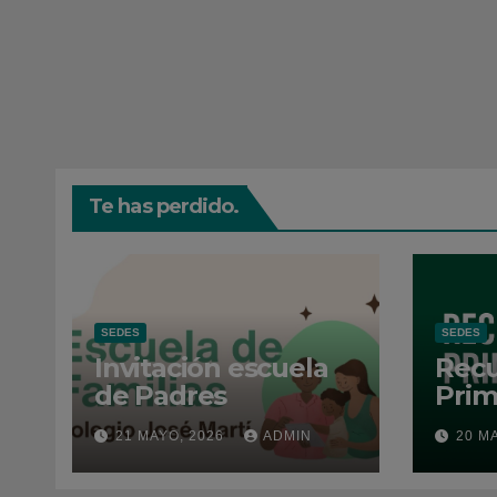
Te has perdido.
SEDES
SEDES
Invitación escuela
Recu
de Padres
Prim
202
21 MAYO, 2026
ADMIN
20 M