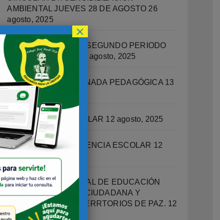
AMBIENTAL JUEVES 28 DE AGOSTO
26
agosto, 2025
×
RECUPERACIONES SEGUNDO PERIODO
ACADEMICO 2025
14 agosto, 2025
CIRCULAR 13 – JORNADA PEDAGÓGICA
13
agosto, 2025
ORIENTACIÓN ESCOLAR
12 agosto, 2025
OFICINA DE CONVIVENCIA ESCOLAR
12
agosto, 2025
PROGRAMA INTEGRAL DE EDUCACIÓN
SOCIOEMOCIONAL, CIUDADANA Y
ESCUELAS COMO TERRTORIOS DE PAZ.
12
agosto, 2025