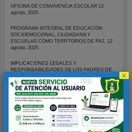
OFICINA DE CONVIVENCIA ESCOLAR
12
agosto, 2025
PROGRAMA INTEGRAL DE EDUCACIÓN
SOCIOEMOCIONAL, CIUDADANA Y
ESCUELAS COMO TERRTORIOS DE PAZ.
12
agosto, 2025
IMPLICACIONES LEGALES Y
RESPONSABILIDADES DE LOS PADRES DE
×
FAMILIA SOBRE LAS ACCIONESO DELITOS
COMETIDOS POR LOS ESTUDIANTES
12
agosto, 2025
INFORME DE RESULTADOS – EVALUACIÓN
2024
12 agosto, 2025
RUTA REPORTES ACCIDENTES DE TRABAJO