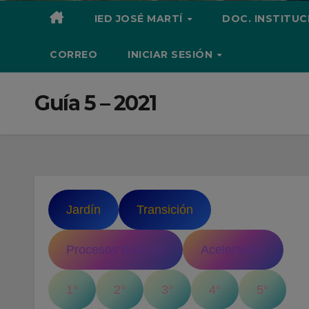
IED JOSÉ MARTÍ
DOC. INSTITU
CORREO
INICIAR SESIÓN
Guía 5 – 2021
Jardín
Transición
Procesos Básicos
Aceleración
1°
2°
3°
4°
5°