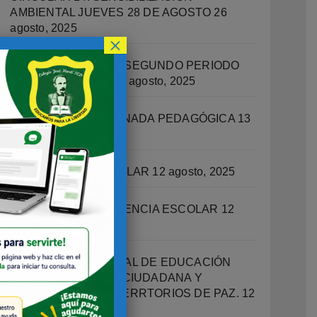
AMBIENTAL JUEVES 28 DE AGOSTO
26
agosto, 2025
×
RECUPERACIONES SEGUNDO PERIODO
ACADEMICO 2025
14 agosto, 2025
CIRCULAR 13 – JORNADA PEDAGÓGICA
13
agosto, 2025
ORIENTACIÓN ESCOLAR
12 agosto, 2025
OFICINA DE CONVIVENCIA ESCOLAR
12
agosto, 2025
PROGRAMA INTEGRAL DE EDUCACIÓN
SOCIOEMOCIONAL, CIUDADANA Y
ESCUELAS COMO TERRTORIOS DE PAZ.
12
agosto, 2025