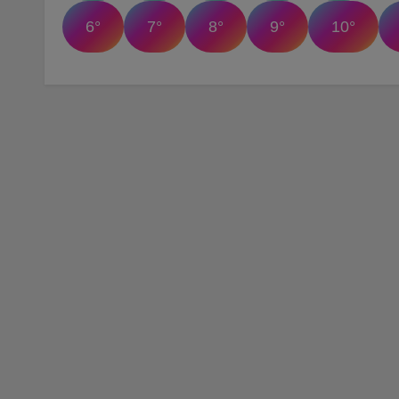
6°
7°
8°
9°
10°