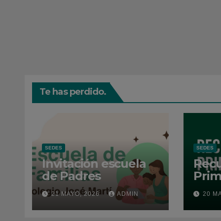
Te has perdido.
SEDES
SEDES
Invitación escuela
Recu
de Padres
Prim
202
21 MAYO, 2026
ADMIN
20 M