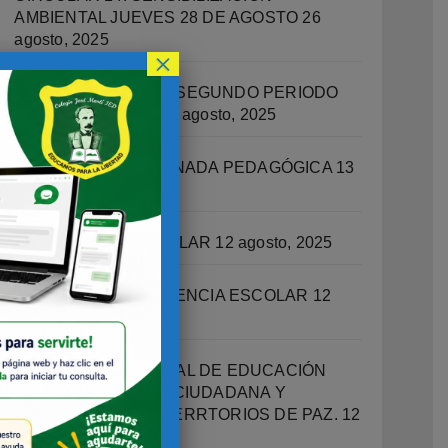
AMBIENTAL JUEVES 28 DE AGOSTO
26
agosto, 2025
×
RECUPERACIONES SEGUNDO PERIODO
ACADEMICO 2025
14 agosto, 2025
CIRCULAR 13 – JORNADA PEDAGÓGICA
13
agosto, 2025
ORIENTACIÓN ESCOLAR
12 agosto, 2025
OFICINA DE CONVIVENCIA ESCOLAR
12
agosto, 2025
PROGRAMA INTEGRAL DE EDUCACIÓN
SOCIOEMOCIONAL, CIUDADANA Y
ESCUELAS COMO TERRTORIOS DE PAZ.
12
agosto, 2025