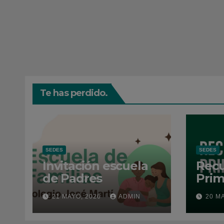
Te has perdido.
SEDES
SEDES
Invitación escuela
Recu
de Padres
Prim
202
21 MAYO, 2026
ADMIN
20 M