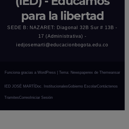
(IED) - Educamos
para la libertad
SEDE B: NAZARET: Diagonal 32B Sur # 13B -
17 (Administrativa) -
iedjosemarti@educacionbogota.edu.co
Funciona gracias a WordPress
|
Tema: Newspaperex de
Themeansar
IED JOSÉ MARTÍ
Doc. Institucionales
Gobierno Escolar
Contáctenos
Tramites
Correo
Iniciar Sesión