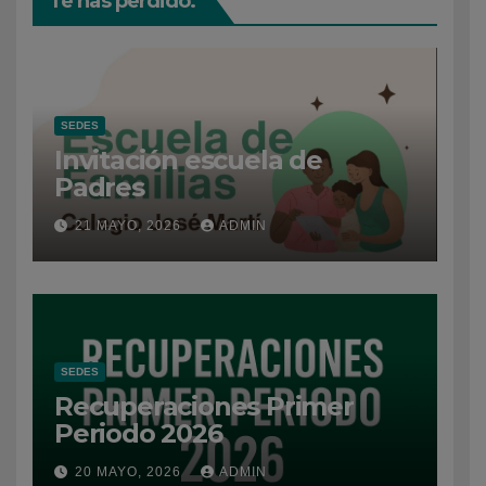
Te has perdido.
SEDES
Invitación escuela de
Padres
21 MAYO, 2026
ADMIN
SEDES
Recuperaciones Primer
Periodo 2026
20 MAYO, 2026
ADMIN