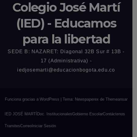
Colegio José Martí
(IED) - Educamos
para la libertad
SEDE B: NAZARET: Diagonal 32B Sur # 13B -
17 (Administrativa) -
iedjosemarti@educacionbogota.edu.co
Funciona gracias a WordPress
|
Tema: Newspaperex de
Themeansar
IED JOSÉ MARTÍ
Doc. Institucionales
Gobierno Escolar
Contáctenos
Tramites
Correo
Iniciar Sesión