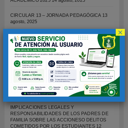
ACADEMICO 2025
14 agosto, 2025
CIRCULAR 13 – JORNADA PEDAGÓGICA
13
agosto, 2025
×
ORIENTACIÓN ESCOLAR
12 agosto, 2025
OFICINA DE CONVIVENCIA ESCOLAR
12
agosto, 2025
PROGRAMA INTEGRAL DE EDUCACIÓN
SOCIOEMOCIONAL, CIUDADANA Y
ESCUELAS COMO TERRTORIOS DE PAZ.
12
agosto, 2025
IMPLICACIONES LEGALES Y
RESPONSABILIDADES DE LOS PADRES DE
FAMILIA SOBRE LAS ACCIONESO DELITOS
COMETIDOS POR LOS ESTUDIANTES
12