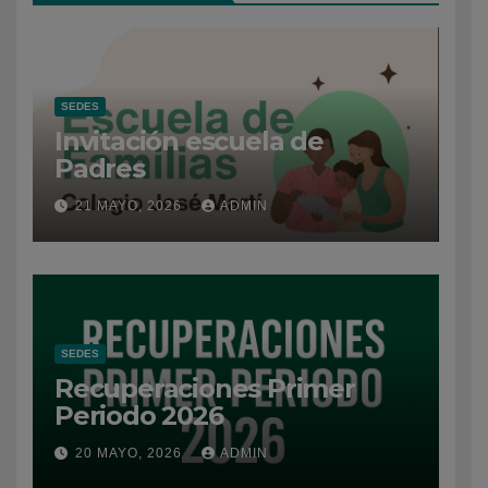
SEDES
Invitación escuela de
Padres
21 MAYO, 2026
ADMIN
SEDES
Recuperaciones Primer
Periodo 2026
20 MAYO, 2026
ADMIN