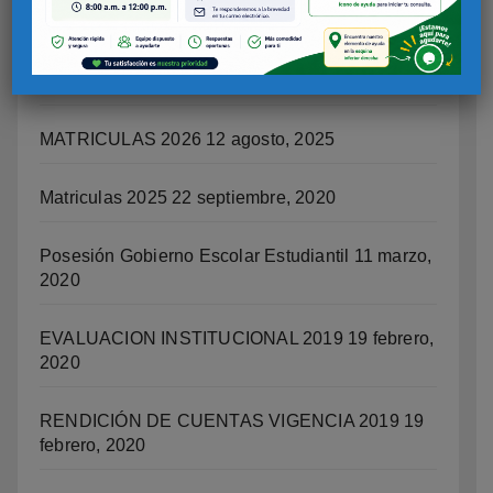
RUTA REPORTES ACCIDENTES DE TRABAJO
12 agosto, 2025
MATRICULAS 2026
12 agosto, 2025
Matriculas 2025
22 septiembre, 2020
Posesión Gobierno Escolar Estudiantil
11 marzo,
2020
EVALUACION INSTITUCIONAL 2019
19 febrero,
2020
RENDICIÓN DE CUENTAS VIGENCIA 2019
19
febrero, 2020