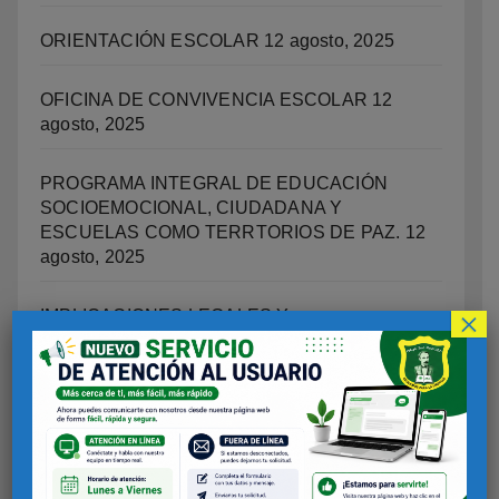
ORIENTACIÓN ESCOLAR
12 agosto, 2025
OFICINA DE CONVIVENCIA ESCOLAR
12
agosto, 2025
PROGRAMA INTEGRAL DE EDUCACIÓN
SOCIOEMOCIONAL, CIUDADANA Y
ESCUELAS COMO TERRTORIOS DE PAZ.
12
agosto, 2025
×
IMPLICACIONES LEGALES Y
RESPONSABILIDADES DE LOS PADRES DE
FAMILIA SOBRE LAS ACCIONESO DELITOS
COMETIDOS POR LOS ESTUDIANTES
12
agosto, 2025
INFORME DE RESULTADOS – EVALUACIÓN
2024
12 agosto, 2025