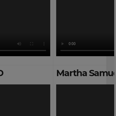
D
Martha Samud