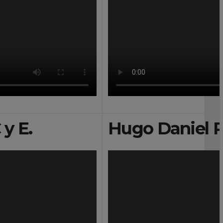
 y E.
Hugo Daniel 