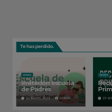
Te has perdido.
SEDES
SEDES
Invitación escuela
Recu
de Padres
Prim
202
21 MAYO, 2026
ADMIN
20 M