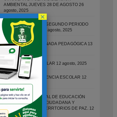
AMBIENTAL JUEVES 28 DE AGOSTO
26
agosto, 2025
×
RECUPERACIONES SEGUNDO PERIODO
ACADEMICO 2025
14 agosto, 2025
CIRCULAR 13 – JORNADA PEDAGÓGICA
13
agosto, 2025
ORIENTACIÓN ESCOLAR
12 agosto, 2025
OFICINA DE CONVIVENCIA ESCOLAR
12
agosto, 2025
PROGRAMA INTEGRAL DE EDUCACIÓN
SOCIOEMOCIONAL, CIUDADANA Y
ESCUELAS COMO TERRTORIOS DE PAZ.
12
agosto, 2025